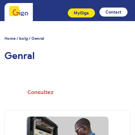
Contact
MyGiga
Home / bolg / Genral
Genral
Nos Articles Récents
Consultez