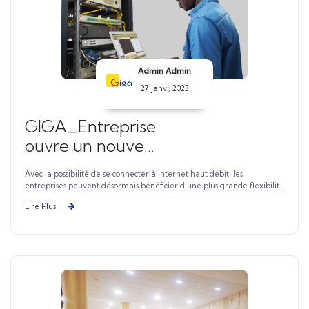
Admin Admin
27 janv., 2023
GIGA_Entreprise
ouvre un nouveau
monde pour les
Avec la possibilité de se connecter à internet haut débit, les
entreprises avec
entreprises peuvent désormais bénéficier d'une plus grande flexibilité
dans leurs activités en adaptant leurs service au contexte de la
une connexion
Lire Plus
transformation digitale, mais également accéder à des données et
internet Haut
ressources partout dans le monde.
Débit