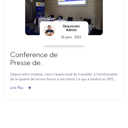
Onestcom
Admin
03 janv., 2022
Conference de
Presse de
Présentation de la
Depuis notre création, nous n'avons cessé de travailler à l'amélioration
Marque GIGA
de la qualité de service fourni à nos clients. Ce qui a conduit en 2015,
PRESTABIST comme premier opérateur de l'Afrique Sud Saharienne
Lire Plus
à déployer la technologie révolutionnaire O3B Networks de SES. Et en
2016, premier opérateur Tchadien à déployer la technologie FTTH
pour la fourniture un meilleur service aux utilisateurs.