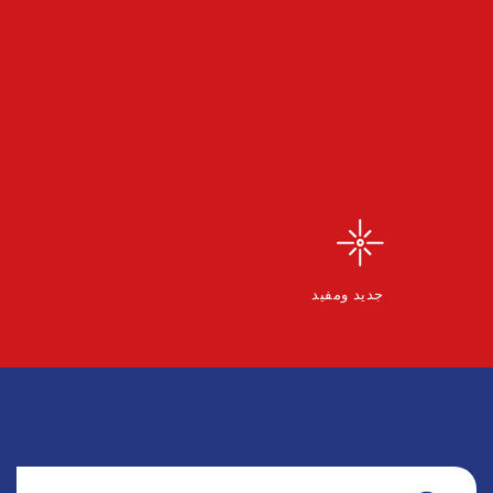
نقي وواضح
كريم - سخي
جديد ومفيد