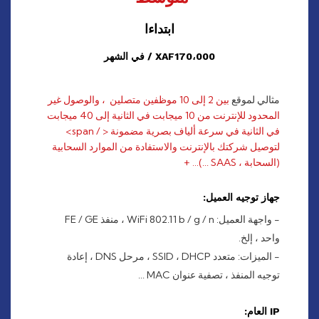
ابتداءا
XAF170،000 / في الشهر
مثالي لموقع
بين 2 إلى 10 موظفين متصلين ، والوصول غير
المحدود للإنترنت من 10 ميجابت في الثانية إلى 40 ميجابت
في الثانية في سرعة ألياف بصرية مضمونة < / span>
لتوصيل شركتك بالإنترنت والاستفادة من الموارد السحابية
(السحابة ، SAAS ...)…
+
جهاز توجيه العميل:
- واجهة العميل: WiFi 802.11 b / g / n ، منفذ FE / GE
واحد ، إلخ.
- الميزات: متعدد SSID ، DHCP ، مرحل DNS ، إعادة
توجيه المنفذ ، تصفية عنوان MAC ...
IP العام: